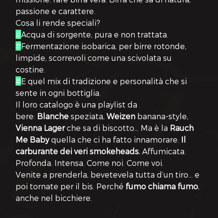
passione e carattere.
Cosa li rende speciali?
#
Acqua di sorgente, pura e non trattata.
#
Fermentazione isobarica, per birre rotonde, 
limpide, scorrevoli come una scivolata su 
costine.
#
E quel mix di tradizione e personalità che si 
sente in ogni bottiglia.
Il loro catalogo è una playlist da 
bere: 
Blanche
 speziata, 
Weizen
 banana-style, 
Vienna Lager
 che sa di biscotto… Ma è la 
Rauch 
Me Baby
 quella che ci ha fatto innamorare. 
Il 
carburante dei veri smokeheads.
 Affumicata. 
Profonda. Intensa. Come noi. Come voi.
Venite a prenderla, bevetevela tutta d’un tiro… e 
poi tornate per il bis. Perché 
fumo chiama fumo
, 
anche nel bicchiere.