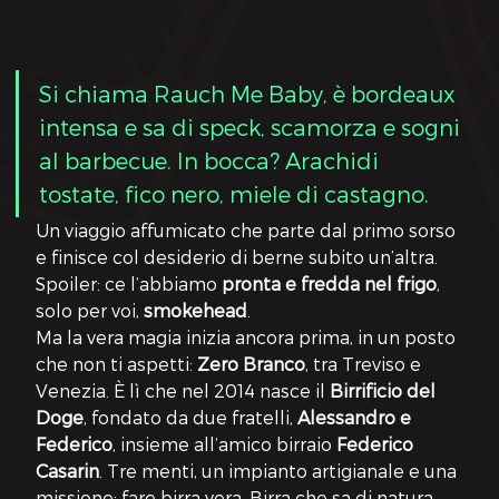
Si chiama Rauch Me Baby, è bordeaux 
intensa e sa di speck, scamorza e sogni 
al barbecue. In bocca? Arachidi 
tostate, fico nero, miele di castagno. 
Un viaggio affumicato che parte dal primo sorso 
e finisce col desiderio di berne subito un’altra. 
Spoiler: ce l’abbiamo 
pronta e fredda nel frigo
, 
solo per voi, 
smokehead
.
Ma la vera magia inizia ancora prima, in un posto 
che non ti aspetti: 
Zero Branco
, tra Treviso e 
Venezia. È lì che nel 2014 nasce il 
Birrificio del 
Doge
, fondato da due fratelli, 
Alessandro e 
Federico
, insieme all’amico birraio 
Federico 
Casarin
. Tre menti, un impianto artigianale e una 
missione: fare birra vera. Birra che sa di natura, 