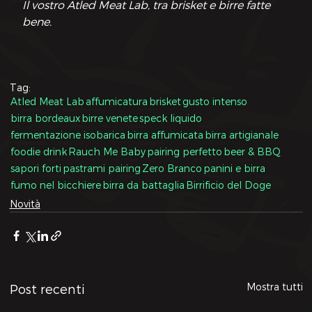
Il vostro Atled Meat Lab, tra brisket e birre fatte 
bene.
Tag:
Atled Meat Lab
affumicatura
brisket
gusto intenso
birra bordeaux
birre venete
speck liquido
fermentazione isobarica
birra affumicata
birra artigianale
foodie drink
Rauch Me Baby
pairing perfetto
beer & BBQ
sapori forti
pastrami pairing
Zero Branco
panini e birra
fumo nel bicchiere
birra da battaglia
Birrificio del Doge
Novità
Mostra tutti
Post recenti