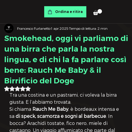
Ordina e ritira
Francesco Furlanetto
1 apr 2025
Tempo di lettura: 2 min
Smokehead, oggi vi parliamo di
una birra che parla la nostra
lingua, e di chi la fa parlare così
bene: Rauch Me Baby & il
Birrificio del Doge
Valutazione NaN stelle su 5.
Tra una costina e un pastrami, ci voleva la birra 
giusta. E l’abbiamo trovata.
Si chiama 
Rauch Me Baby
, è bordeaux intensa e 
sa 
di speck, scamorza e sogni al barbecue
. In 
bocca? Arachidi tostate, fico nero, miele di 
castagno. Un viaggio affumicato che parte dal 