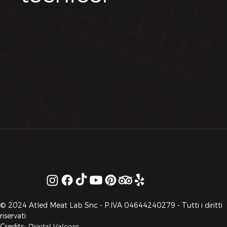
© 2024 Atled Meat Lab Snc - P.IVA 04644240279 - Tutti i diritti
riservati
Credits:
Digital Valcore