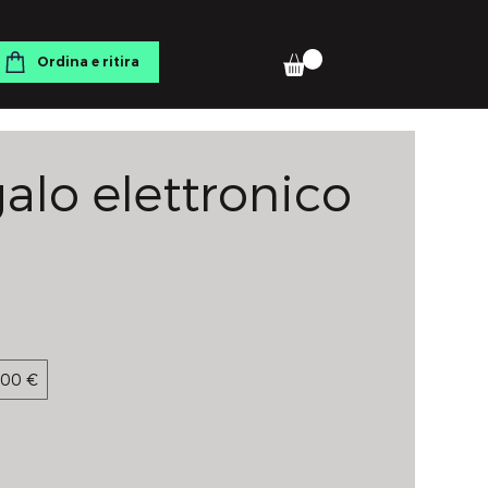
Ordina e ritira
alo elettronico
00 €