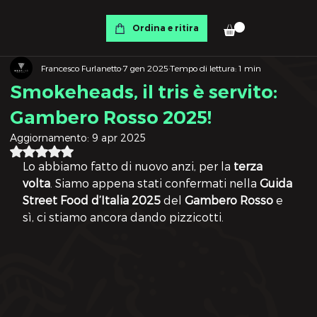
Ordina e ritira
Francesco Furlanetto
7 gen 2025
Tempo di lettura: 1 min
Smokeheads, il tris è servito:
Gambero Rosso 2025!
Aggiornamento:
9 apr 2025
Valutazione NaN stelle su 5.
Lo abbiamo fatto di nuovo anzi, per la 
terza 
volta
. Siamo appena stati confermati nella 
Guida 
Street Food d’Italia 2025
 del 
Gambero Rosso
 e 
sì, ci stiamo ancora dando pizzicotti.