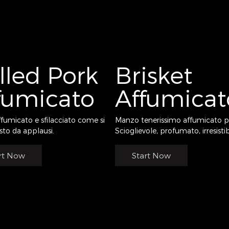
lled Pork
Brisket
fumicato
Affumicat
ffumicato e sfilacciato come si
Manzo tenerissimo affumicato pe
sto da applausi.
Scioglievole, profumato, irresistib
rt Now
Start Now