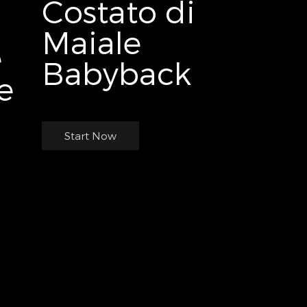
Costato di
Maiale
e
Babyback
e
Start Now