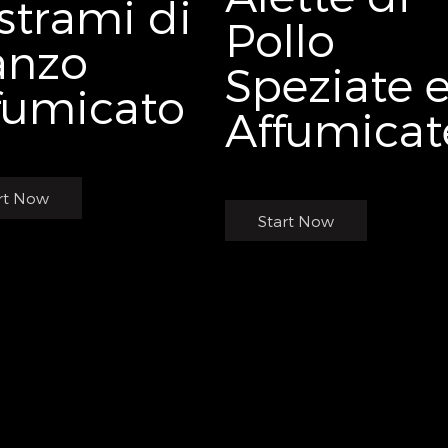
strami di
Pollo
nzo
Speziate 
fumicato
Affumicat
rt Now
Start Now