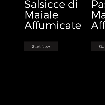
Salsicce di
Pa
Maiale
Ma
Affumicate
Af
Start Now
Sta