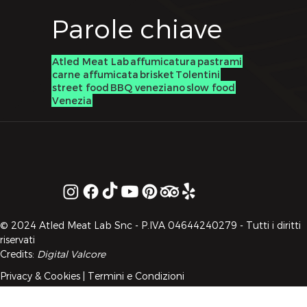
Parole chiave
Atled Meat Lab
affumicatura
pastrami
carne affumicata
brisket
Tolentini
street food
BBQ veneziano
slow food
Venezia
© 2024 Atled Meat Lab Snc - P.IVA 04644240279 - Tutti i diritti
riservati
Credits:
Digital Valcore
Privacy & Cookies
|
Termini e Condizioni