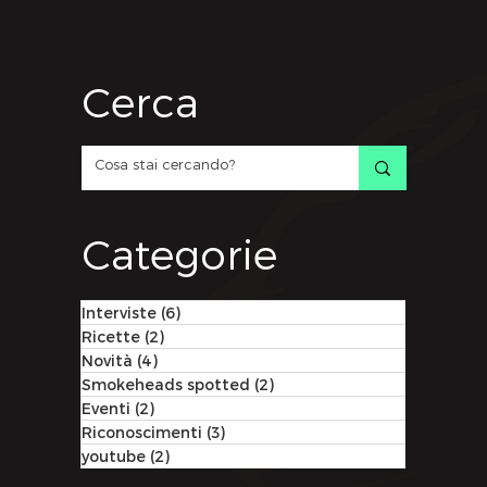
Cerca
Categorie
Interviste
(6)
6 post
Ricette
(2)
2 post
Novità
(4)
4 post
Smokeheads spotted
(2)
2 post
Eventi
(2)
2 post
Riconoscimenti
(3)
3 post
youtube
(2)
2 post