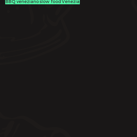
BBQ veneziano
slow food
Venezia