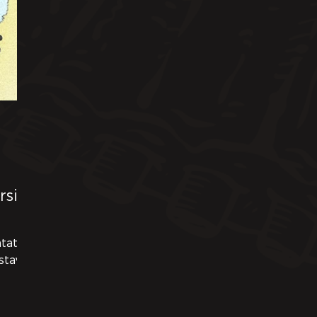
rsi
tato il
stava i