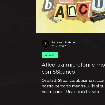
Francesco Furlanetto
31 ott 2023
Interviste
Atled tra microfoni e mo
con S8banco
Ospiti di S8banco, abbiamo raccon
nostro percorso mentre Julio si gu
nostri panini. Una chiacchierata…
carnivora.