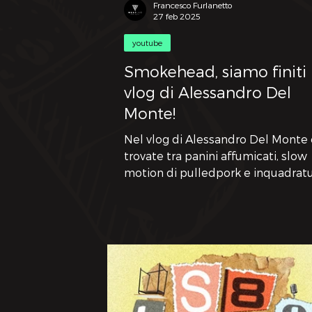
Francesco Furlanetto
27 feb 2025
youtube
Smokehead, siamo finiti 
vlog di Alessandro Del
Monte!
Nel vlog di Alessandro Del Monte 
trovate tra panini affumicati, slow
motion di pulledpork e inquadrat
che fanno venire fame anche a chi
appena finito di mangiare.