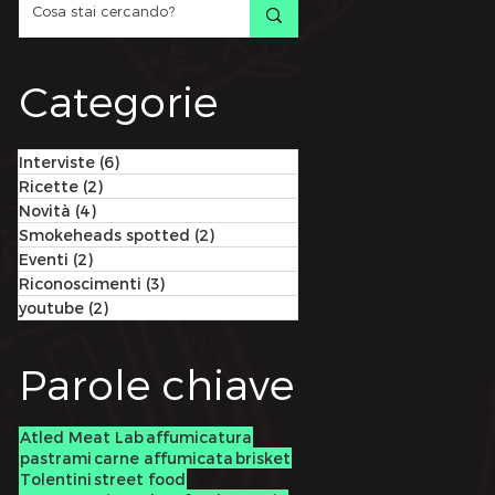
Categorie
Interviste
(6)
6 post
Ricette
(2)
2 post
Novità
(4)
4 post
Smokeheads spotted
(2)
2 post
Eventi
(2)
2 post
Riconoscimenti
(3)
3 post
youtube
(2)
2 post
Parole chiave
Atled Meat Lab
affumicatura
pastrami
carne affumicata
brisket
Tolentini
street food