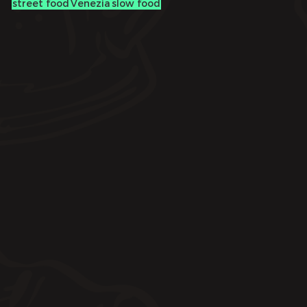
street food
Venezia
slow food