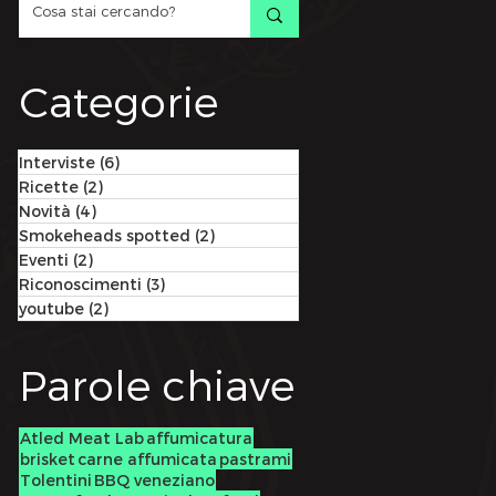
Categorie
Interviste
(6)
6 post
Ricette
(2)
2 post
Novità
(4)
4 post
Smokeheads spotted
(2)
2 post
Eventi
(2)
2 post
Riconoscimenti
(3)
3 post
youtube
(2)
2 post
Parole chiave
Atled Meat Lab
affumicatura
brisket
carne affumicata
pastrami
Tolentini
BBQ veneziano