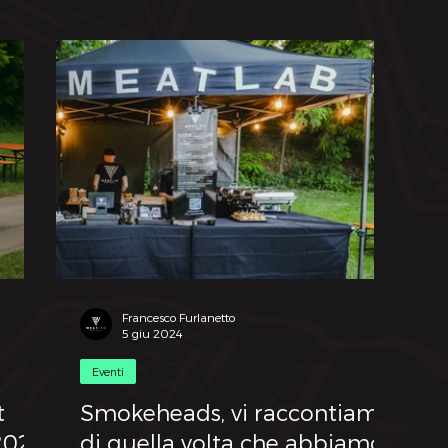
Francesco Furlanetto
5 giu 2024
Eventi
t
Smokeheads, vi raccontiamo
 2025
di quella volta che abbiamo