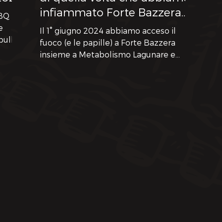
infiammato Forte Bazzera
BBQ ha
con Metabolismo Lagunare!
e
Il 1° giugno 2024 abbiamo acceso il
pulled
fuoco (e le papille) a Forte Bazzera
insieme a Metabolismo Lagunare e
Alexander Robotnick. Storia, music